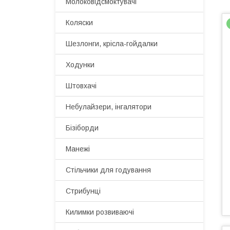
Молоковідсмоктувачі
Коляски
Шезлонги, крісла-гойдалки
Ходунки
Штовхачі
Небулайзери, інгалятори
Бізіборди
Манежі
Стільчики для годування
Стрибунці
Килимки розвиваючі