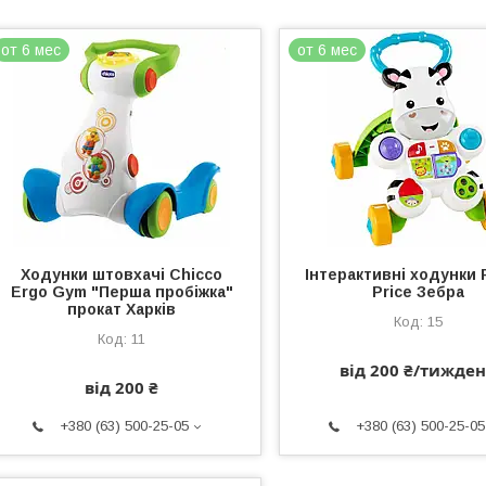
от 6 мес
от 6 мес
Ходунки штовхачі Chicco
Інтерактивні ходунки 
Ergo Gym "Перша пробіжка"
Price Зебра
прокат Харків
15
11
від 200 ₴/тижде
від 200 ₴
+380 (63) 500-25-05
+380 (63) 500-25-05