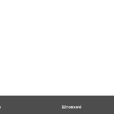
и
Штовхачі