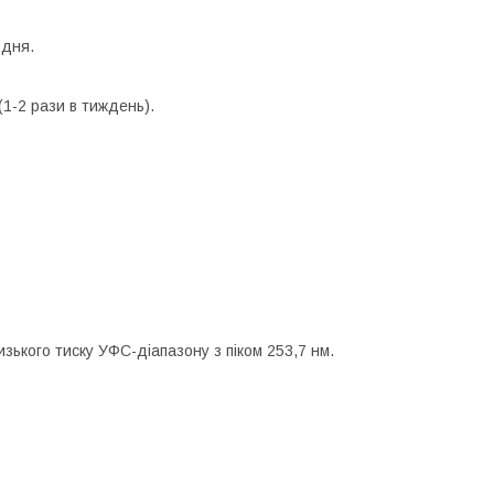
одня.
1-2 рази в тиждень).
ького тиску УФС-діапазону з піком 253,7 нм.