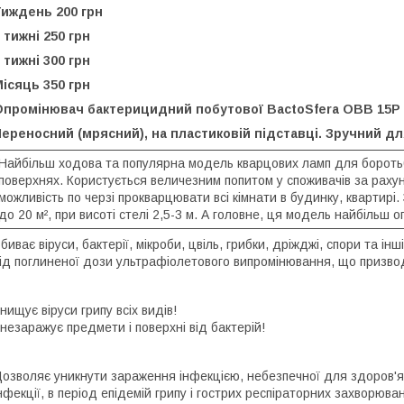
Тиждень 200 грн
 тижні 250 грн
 тижні 300 грн
ісяць 350 грн
Опромінювач бактерицидний побутової BactoSfera OBB 15P
Переносний
(м
рясний
), на пластиковій підставці. Зручний дл
Найбільш ходова та популярна модель кварцових ламп для боротьби з
поверхнях. Користується величезним попитом у споживачів за рахуно
можливість по черзі прокварцювати всі кімнати в будинку, квартирі
до 20 м², при висоті стелі 2,5-3 м. А головне, ця модель найбільш 
биває віруси, бактерії, мікроби, цвіль, грибки, дріжджі, спори та ін
ід поглиненої дози ультрафіолетового випромінювання, що призво
нищує віруси грипу всіх видів!
незаражує предмети і поверхні від бактерій!
озволяє уникнути зараження інфекцією, небезпечної для здоров'я
нфекції, в період епідемій грипу і гострих респіраторних захворюван