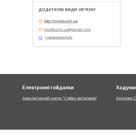
http://mishka.kh.ua
mishka.kh.ua@gmail.com
+380635002505
Електронні гойдалки
Ходунк
Заколисуючий центр "Сяйво метеликів"
Ходунки C