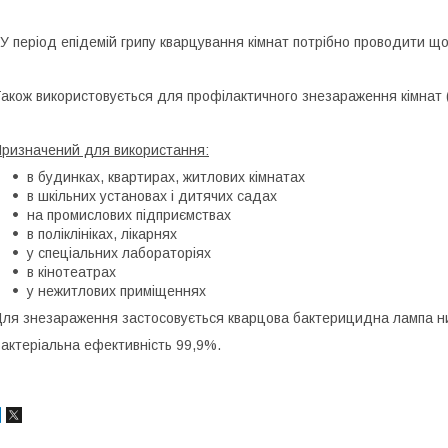
 У період епідемій грипу кварцування кімнат потрібно проводити щ
акож використовується для профілактичного знезараження кімнат (
ризначений для використання:
в будинках, квартирах, житлових кімнатах
в шкільних установах і дитячих садах
на промислових підприємствах
в поліклініках, лікарнях
у спеціальних лабораторіях
в кінотеатрах
у нежитлових приміщеннях
ля знезараження застосовується кварцова бактерицидна лампа низ
актеріальна ефективність 99,9%.