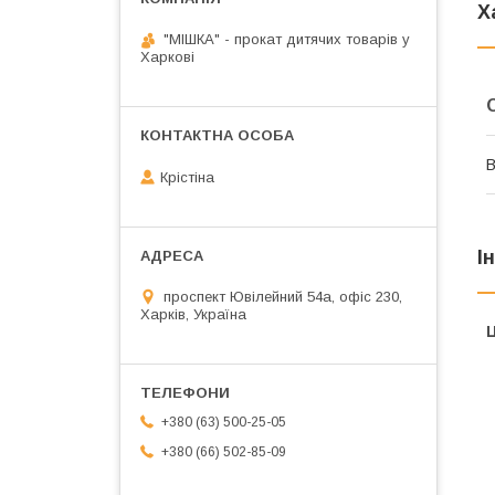
Х
"МІШКА" - прокат дитячих товарів у
Харкові
В
Крістіна
І
проспект Ювілейний 54а, офіс 230,
Харків, Україна
Ц
+380 (63) 500-25-05
+380 (66) 502-85-09