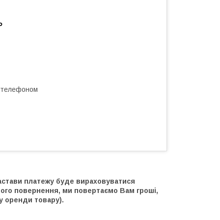
ь
а телефоном
 застави платежу буде вираховуватися
його повернення, ми повертаємо Вам гроші,
у оренди товару).