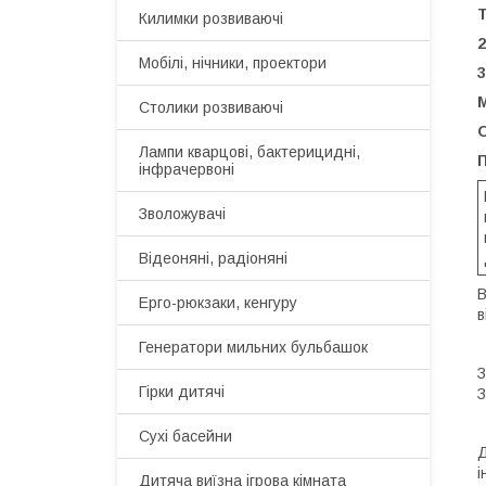
Килимки розвиваючі
2
Мобілі, нічники, проектори
3
М
Столики розвиваючі
Лампи кварцові, бактерицидні,
інфрачервоні
Зволожувачі
Відеоняні, радіоняні
В
Ерго-рюкзаки, кенгуру
в
Генератори мильних бульбашок
З
Гірки дитячі
З
Сухі басейни
Д
і
Дитяча виїзна ігрова кімната