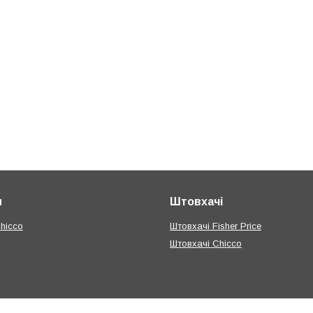
и
Штовхачі
hicco
Штовхачі Fisher Price
Штовхачі Chicco