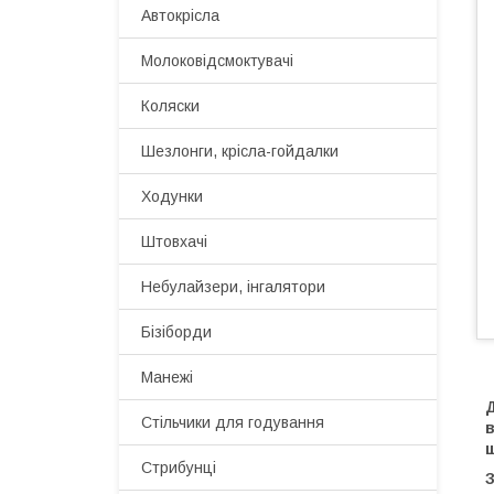
Автокрісла
Молоковідсмоктувачі
Коляски
Шезлонги, крісла-гойдалки
Ходунки
Штовхачі
Небулайзери, інгалятори
Бізіборди
Манежі
Стільчики для годування
в
щ
Стрибунці
З