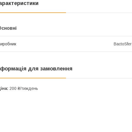
арактеристики
Основні
иробник
BactoSfe
нформація для замовлення
іна:
200 ₴/тиждень