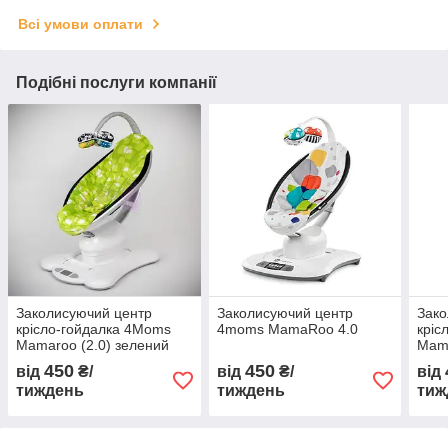
Всі умови оплати
Подібні послуги компанії
Заколисуючий центр
Заколисуючий центр
Зако
крісло-гойдалка 4Moms
4moms MamaRoo 4.0
кріс
Mamaroo (2.0) зелений
Mama
плюш
450
450
від
₴/
від
₴/
від
тиждень
тиждень
тиж