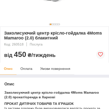
Заколисуючий центр крісло-гойдалка 4Moms
Mamaroo (2.0) блакитний
Код: 260518
Послуга
450
від
₴/тиждень
Опис
Оплата
Умови повернення
Опис
Заколисуючий центр крісло-гойдалка 4Moms Mamaroo
(2.0) прокат/оренда в Харкові
ПРОКАТ ДИТЯЧИХ ТОВАРІВ ТА ІГРАШОК
Із застави платежу буде вираховуватися вартість прокату за