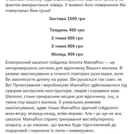
фактом використання товару. У момент його повернення Ми
повертаємо Вам гроші!
Застава 1500 грн
Тиждень 450 грн
2 тижні 600 грн
3 тижні 800 грн
Місяць 900 грн
Електронний шезлонг-гойдалка 4moms MamaRoo — це
неперевершена система для відпочинку Вашого малюка. В
режимі заколисування в точності повторює рухи мами, коли
Ви заколисуєте дитину на руках. Він рухається так само, як
Ви! Проектування і виробництво MamaRoo здійснювалося під
суворим контролем конструкторів, лікарів і справжніх мам.
Шезлонг, стане прекрасним місцем для відпочинку, сну, а
також ігор вашого малюка. 5 унікальних режимів
заколисування, адже тільки MamaRoo здатний гойдатися
вниз-вгору, вперед-назад, вліво-вправо. Але і це ще не все,
шезлонг MamaRoo сприяє тренування вестибулярного
апарату, а це означає, що малюк буде підготовлений до
подорожей і перенесе їх легко і невимушено.