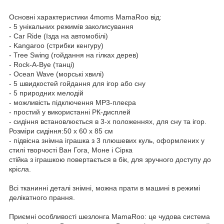
Основні характеристики 4moms MamaRoo від:
- 5 унікальних режимів заколисування
- Car Ride (їзда на автомобілі)
- Kangaroo (стрибки кенгуру)
- Tree Swing (гойдання на гілках дерев)
- Rock-A-Bye (танці)
- Ocean Wave (морські хвилі)
- 5 швидкостей гойдання для ігор або сну
- 5 природних мелодій
- можливість підключення MP3-плеєра
- простий у використанні РК-дисплей
- сидіння встановлюється в 3-х положеннях, для сну та ігор.
Розміри сидіння:50 х 60 х 85 см
- підвісна знімна іграшка з 3 плюшевих куль, оформлених у
стилі творчості Ван Гога, Моне і Сірка
стійка з іграшкою повертається в бік, для зручного доступу до
крісла.
Всі тканинні деталі знімні, можна прати в машині в режимі
делікатного прання.
Приємні особливості шезлонга MamaRoo: це чудова система