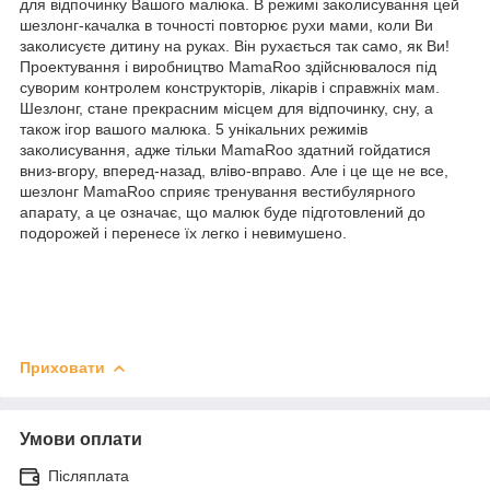
для відпочинку Вашого малюка. В режимі заколисування цей
шезлонг-качалка в точності повторює рухи мами, коли Ви
заколисуєте дитину на руках. Він рухається так само, як Ви!
Проектування і виробництво MamaRoo здійснювалося під
суворим контролем конструкторів, лікарів і справжніх мам.
Шезлонг, стане прекрасним місцем для відпочинку, сну, а
також ігор вашого малюка. 5 унікальних режимів
заколисування, адже тільки MamaRoo здатний гойдатися
вниз-вгору, вперед-назад, вліво-вправо. Але і це ще не все,
шезлонг MamaRoo сприяє тренування вестибулярного
апарату, а це означає, що малюк буде підготовлений до
подорожей і перенесе їх легко і невимушено.
Приховати
Умови оплати
Післяплата