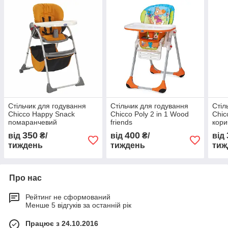
Стільчик для годування
Стільчик для годування
Стіл
Chicco Happy Snack
Chicco Poly 2 in 1 Wood
Chic
помаранчевий
friends
кори
350
400
від
₴/
від
₴/
від
тиждень
тиждень
тиж
Про нас
Рейтинг не сформований
Менше 5 відгуків за останній рік
Працює з 24.10.2016