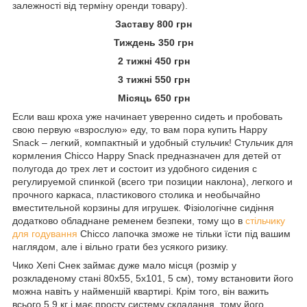
залежності від терміну оренди товару).
Заставу 800 грн
Тиждень 350 грн
2 тижні 450 грн
3 тижні 550 грн
Місяць 650 грн
Если ваш кроха уже начинает уверенно сидеть и пробовать
свою первую «взрослую» еду, то вам пора купить Happy
Snack – легкий, компактный и удобный стульчик! Стульчик для
кормления Chicco Happy Snack предназначен для детей от
полугода до трех лет и состоит из удобного сидения с
регулируемой спинкой (всего три позиции наклона), легкого и
прочного каркаса, пластикового столика и необычайно
вместительной корзины для игрушек. Фізіологічне сидіння
додатково обладнане ременем безпеки, тому що в
стільчику
для годування
Chicco лапочка зможе не тільки їсти під вашим
наглядом, але і вільно грати без усякого ризику.
Чико Хепі Снек займає дуже мало місця (розмір у
розкладеному стані 80х55, 5х101, 5 см), тому встановити його
можна навіть у найменшій квартирі. Крім того, він важить
всього 5,9 кг і має просту систему складання, тому його