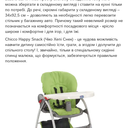
можна зберігати в складеному вигляді і ставити на кухні тільки
по потребі. До речі, скромні габарити у складеному вигляді –
34х92,5 см – дозволяють за необхідності легко перевозити
стільчик у багажнику авто. Причому такий невеликий розмір не
позначається на комфортності посадкового місця - крісло
широке і комфортне і для ігор, і для їжі.
Chicco Happy Snack (Чіко Хепі Снек) - це чудова можливість
навчити дитину самостійно їсти, грати, а згодом і долучити до
спільного столу! І, звичайно, тільки в спеціальному сидінні
спинці малюка, що формується, забезпечується правильне
положення.